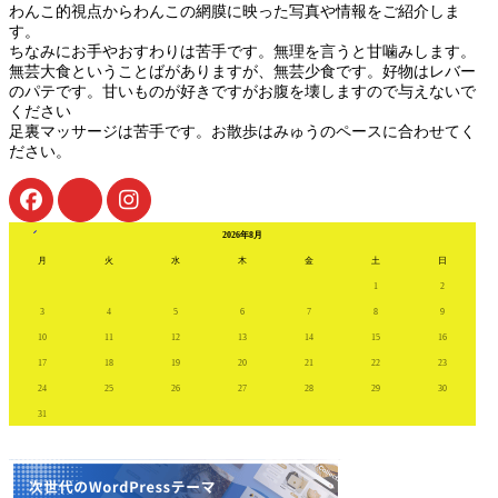
わんこ的視点からわんこの網膜に映った写真や情報をご紹介しま
す。
ちなみにお手やおすわりは苦手です。無理を言うと甘噛みします。
無芸大食ということばがありますが、無芸少食です。好物はレバー
のパテです。甘いものが好きですがお腹を壊しますので与えないで
ください
足裏マッサージは苦手です。お散歩はみゅうのペースに合わせてく
ださい。
« 7月
2026年8月
月
火
水
木
金
土
日
1
2
3
4
5
6
7
8
9
10
11
12
13
14
15
16
17
18
19
20
21
22
23
24
25
26
27
28
29
30
31