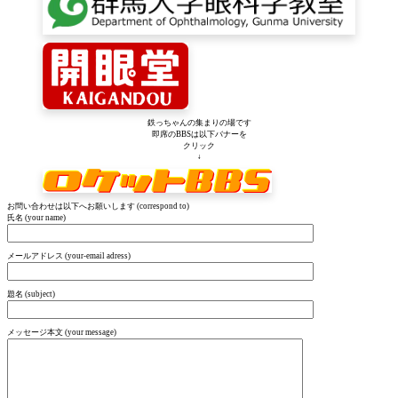
鉄っちゃんの集まりの場です
即席のBBSは以下バナーを
クリック
↓
お問い合わせは以下へお願いします (correspond to)
氏名 (your name)
メールアドレス (your-email adress)
題名 (subject)
メッセージ本文 (your message)