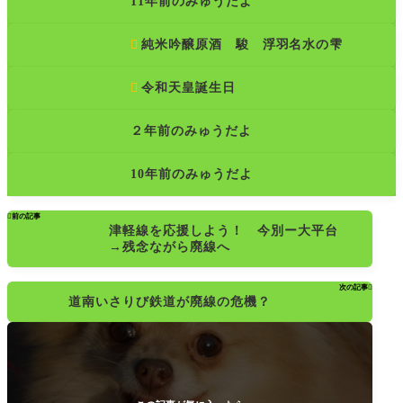
11年前のみゅうだよ

純米吟醸原酒 駿 浮羽名水の雫

令和天皇誕生日
２年前のみゅうだよ
10年前のみゅうだよ

前の記事
津軽線を応援しよう！ 今別ー大平台
→残念ながら廃線へ
次の記事

道南いさりび鉄道が廃線の危機？