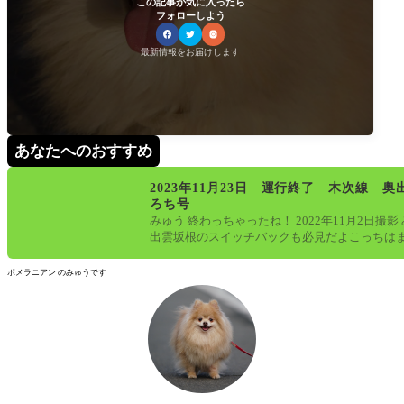
この記事が気に入ったら
フォローしよう
最新情報をお届けします
あなたへのおすすめ
2023年11月23日 運行終了 木次線 奥
ろち号
みゅう 終わっちゃったね！ 2022年11月2日撮影
出雲坂根のスイッチバックも必見だよこっちは
ているけど、存続の会議
ポメラニアン のみゅうです