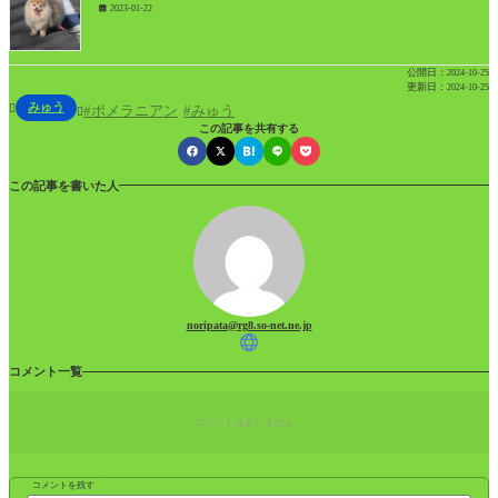
2023-01-22
公開日：
2024-10-25
更新日：
2024-10-25
みゅう

ポメラニアン
みゅう

この記事を共有する
この記事を書いた人
noripata@rg8.so-net.ne.jp
コメント一覧
コメントはありません。
コメントを残す