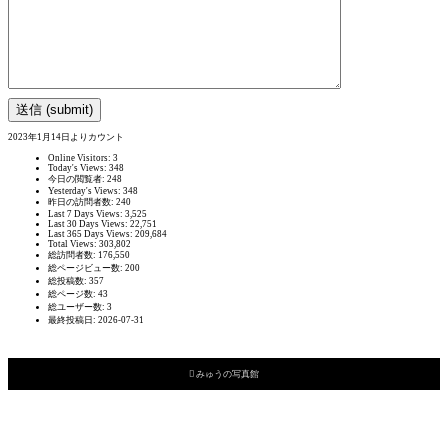
2023年1月14日よりカウント
Online Visitors:
3
Today's Views:
348
今日の閲覧者:
248
Yesterday's Views:
348
昨日の訪問者数:
240
Last 7 Days Views:
3,525
Last 30 Days Views:
22,751
Last 365 Days Views:
209,684
Total Views:
303,802
総訪問者数:
176,550
総ページビュー数:
200
総投稿数:
357
総ページ数:
43
総ユーザー数:
3
最終投稿日:
2026-07-31

みゅうの写真館