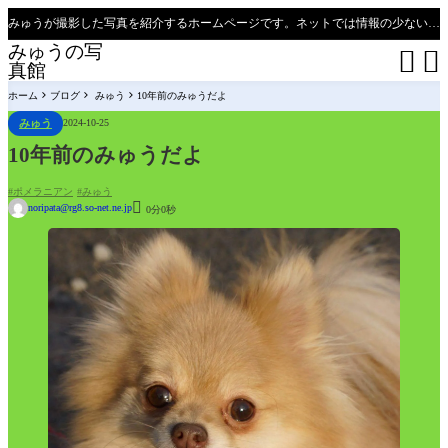
みゅうが撮影した写真を紹介するホームページです。ネットでは情報の少ない、新潟県、魚沼只見線の撮影ポイントの紹介があります（必見）。
みゅうの写


真館
ホーム
ブログ
みゅう
10年前のみゅうだよ
みゅう
2024-10-25
10年前のみゅうだよ
ポメラニアン
みゅう

noripata@rg8.so-net.ne.jp
0分0秒