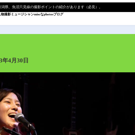
新潟県、魚沼只見線の撮影ポイントの紹介があります（必見）。
人物撮影
ミュージシャン
miscなphotos
ブログ
3年4月30日