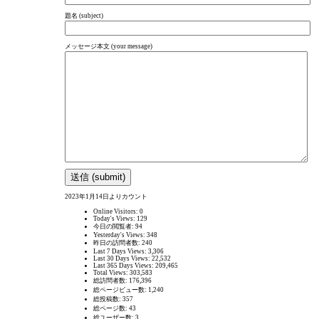
題名 (subject)
メッセージ本文 (your message)
2023年1月14日よりカウント
Online Visitors:
0
Today's Views:
129
今日の閲覧者:
94
Yesterday's Views:
348
昨日の訪問者数:
240
Last 7 Days Views:
3,306
Last 30 Days Views:
22,532
Last 365 Days Views:
209,465
Total Views:
303,583
総訪問者数:
176,396
総ページビュー数:
1,240
総投稿数:
357
総ページ数:
43
総ユーザー数:
3