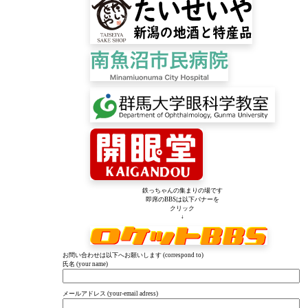
鉄っちゃんの集まりの場です
即席のBBSは以下バナーを
クリック
↓
お問い合わせは以下へお願いします (correspond to)
氏名 (your name)
メールアドレス (your-email adress)