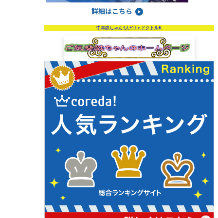
中年鉄ちゃん4人+1 by ドクトルK