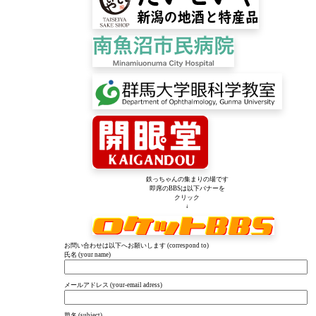
鉄っちゃんの集まりの場です
即席のBBSは以下バナーを
クリック
↓
お問い合わせは以下へお願いします (correspond to)
氏名 (your name)
メールアドレス (your-email adress)
題名 (subject)