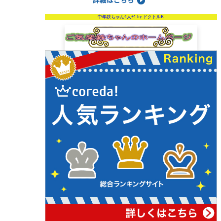
中年鉄ちゃん4人+1 by ドクトルK