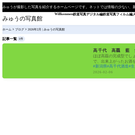
みゅうが撮影した写真を紹介するホームページです。ネットでは情報の少ない、
Willkommen
鉄道写真デジタル編
鉄道写真フィルム編
みゅうの写真館
ホーム
ブログ
2026年2月 | みゅうの写真館
記事一覧
1件
日本酒
高千代 高龗 藍 
ほぼ高龗の完成型でしょ
で、出来上がったお酒
新潟県
高千代酒造
生
2026-02-06