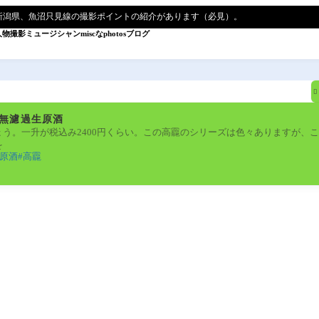
新潟県、魚沼只見線の撮影ポイントの紹介があります（必見）。
人物撮影
ミュージシャン
miscなphotos
ブログ

無濾過生原酒
う。一升が税込み2400円くらい。この高龗のシリーズは色々ありますが、
を
原酒
高龗