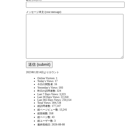
メッセージ本文 (your message)
2023年1月14日よりカウント
Online Visitors:
1
Today's Views:
17
今日の閲覧者:
16
Yesterday's Views:
593
昨日の訪問者数:
324
Last 7 Days Views:
3,323
Last 30 Days Views:
22,350
Last 365 Days Views:
210,154
Total Views:
304,728
総訪問者数:
177,147
総ページビュー数:
13,241
総投稿数:
358
総ページ数:
43
総ユーザー数:
3
最終投稿日:
2026-08-08