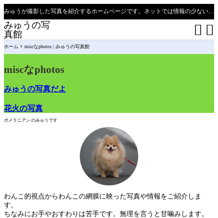
みゅうが撮影した写真を紹介するホームページです。ネットでは情報の少ない、新潟県、魚沼只見線の撮影ポイントの紹介があります（必見）。
みゅうの写


真館
ホーム
miscなphotos | みゅうの写真館
miscなphotos
みゅうの写真だよ
花火の写真
ポメラニアン のみゅうです
わんこ的視点からわんこの網膜に映った写真や情報をご紹介しま
す。
ちなみにお手やおすわりは苦手です。無理を言うと甘噛みします。