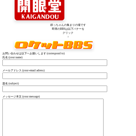
鉄っちゃんの集まりの場です
即席のBBSは以下バナーを
クリック
↓
お問い合わせは以下へお願いします (correspond to)
氏名 (your name)
メールアドレス (your-email adress)
題名 (subject)
メッセージ本文 (your message)