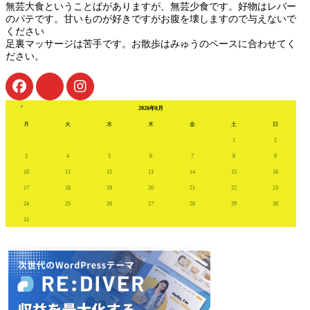
無芸大食ということばがありますが、無芸少食です。好物はレバー
のパテです。甘いものが好きですがお腹を壊しますので与えないで
ください
足裏マッサージは苦手です。お散歩はみゅうのペースに合わせてく
ださい。
« 7月
2026年8月
月
火
水
木
金
土
日
1
2
3
4
5
6
7
8
9
10
11
12
13
14
15
16
17
18
19
20
21
22
23
24
25
26
27
28
29
30
31