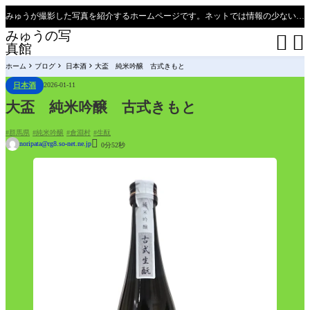
みゅうが撮影した写真を紹介するホームページです。ネットでは情報の少ない、新潟県、魚沼只見線の撮影ポイントの紹介があります（必見）。
みゅうの写


真館
ホーム
ブログ
日本酒
大盃 純米吟醸 古式きもと
日本酒
2026-01-11
大盃 純米吟醸 古式きもと
群馬県
純米吟醸
倉淵村
生酛

noripata@rg8.so-net.ne.jp
0分52秒