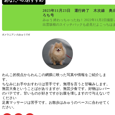
あなたへのおすすめ
2023年11月23日 運行終了 木次線 奥
ろち号
みゅう 終わっちゃったね！ 2022年11月2日撮影
出雲坂根のスイッチバックも必見だよこっちは
ているけど、存続の会議
ポメラニアン のみゅうです
わんこ的視点からわんこの網膜に映った写真や情報をご紹介しま
す。
ちなみにお手やおすわりは苦手です。無理を言うと甘噛みします。
無芸大食ということばがありますが、無芸少食です。好物はレバー
のパテです。甘いものが好きですがお腹を壊しますので与えないで
ください
足裏マッサージは苦手です。お散歩はみゅうのペースに合わせてく
ださい。