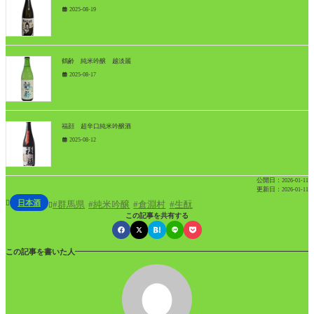
2025-08-19
鶴齢 純米吟醸 越淡麗
2025-08-17
福顔 超辛口純米吟醸酒
2025-08-12
公開日：
2026-01-11
更新日：
2026-01-11
日本酒

群馬県
純米吟醸
倉淵村
生酛

この記事を共有する
この記事を書いた人