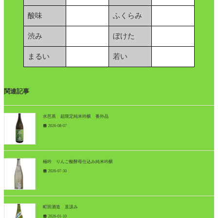
酸味
ふくらみ
渋み
ぼけた
まるい
若い
関連記事
水芭蕉 超限定純米吟醸 番外品
2026-08-07
極吟 りんご酸酵母仕込み純米吟醸
2026-07-30
町田酒造 直汲み
2026-01-10