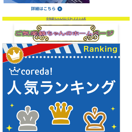
中年鉄ちゃん4人+1 by ドクトルK