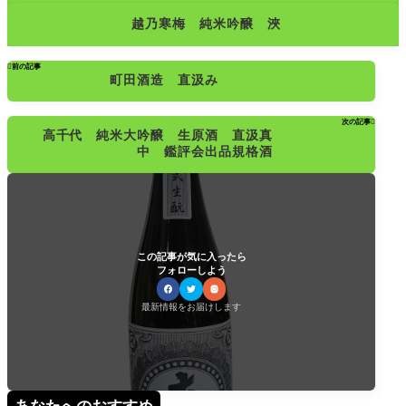
越乃寒梅 純米吟醸 浹

前の記事
町田酒造 直汲み
次の記事

高千代 純米大吟醸 生原酒 直汲真
中 鑑評会出品規格酒
この記事が気に入ったら
フォローしよう
最新情報をお届けします