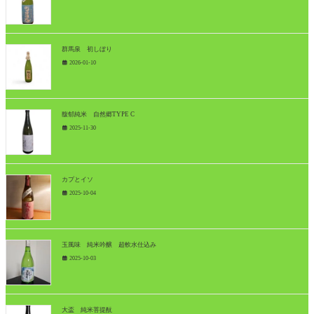
群馬泉 初しぼり
2026-01-10
馥郁純米 自然郷TYPE C
2025-11-30
カプとイソ
2025-10-04
玉風味 純米吟醸 超軟水仕込み
2025-10-03
大盃 純米菩提酛