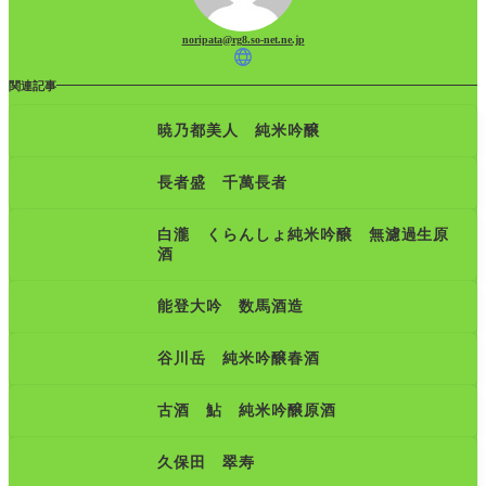
noripata@rg8.so-net.ne.jp
関連記事
暁乃都美人 純米吟醸
長者盛 千萬長者
白瀧 くらんしょ純米吟醸 無濾過生原
酒
能登大吟 数馬酒造
谷川岳 純米吟醸春酒
古酒 鮎 純米吟醸原酒
久保田 翠寿