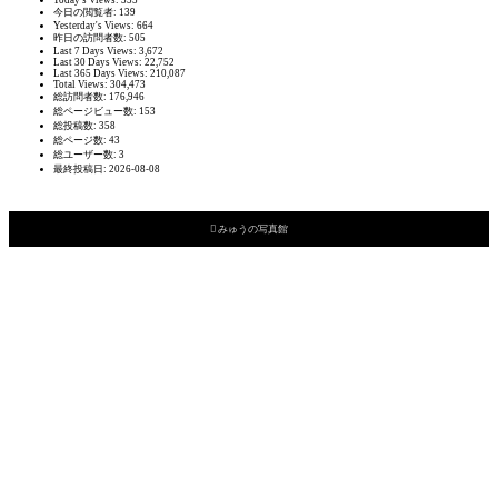
Today's Views:
355
今日の閲覧者:
139
Yesterday's Views:
664
昨日の訪問者数:
505
Last 7 Days Views:
3,672
Last 30 Days Views:
22,752
Last 365 Days Views:
210,087
Total Views:
304,473
総訪問者数:
176,946
総ページビュー数:
153
総投稿数:
358
総ページ数:
43
総ユーザー数:
3
最終投稿日:
2026-08-08

みゅうの写真館