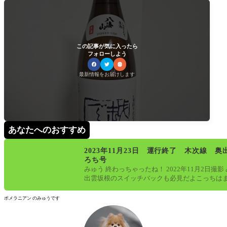
この記事が気に入ったら
フォローしよう
最新情報をお届けします
あなたへのおすすめ
2023年11月23日 運行終了 木次線 奥
ろち号
みゅう 終わっちゃったね！ 2022年11月2日撮影
出雲坂根のスイッチバックも必見だよこっちは
ているけど、存続の会議
ポメラニアン のみゅうです