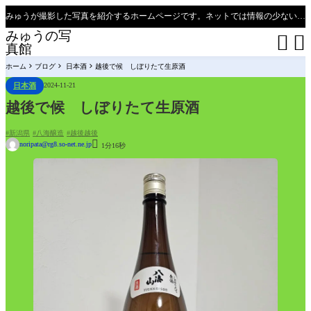
みゅうが撮影した写真を紹介するホームページです。ネットでは情報の少ない、新潟県、魚沼只見線の撮影ポイントの紹介があります（必見）。
みゅうの写


真館
ホーム
ブログ
日本酒
越後で候 しぼりたて生原酒
日本酒
2024-11-21
越後で候 しぼりたて生原酒
新潟県
八海醸造
越後越後

noripata@rg8.so-net.ne.jp
1分16秒