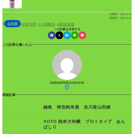
公開日：
2024-11-21
更新日：
2024-11-21
日本酒

新潟県
八海醸造
越後越後

この記事を共有する
この記事を書いた人
noripata@rg8.so-net.ne.jp
関連記事
鍋島 特別純米酒 吉川産山田錦
NOTO 純米大吟醸 プロトタイプ あら
ばしり