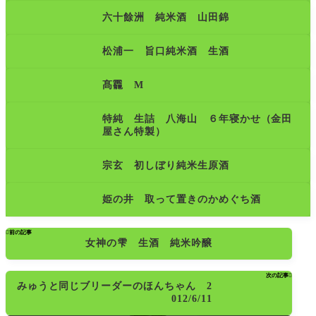
六十餘洲 純米酒 山田錦
松浦一 旨口純米酒 生酒
髙龗 M
特純 生詰 八海山 ６年寝かせ（金田
屋さん特製）
宗玄 初しぼり純米生原酒
姫の井 取って置きのかめぐち酒

前の記事
女神の雫 生酒 純米吟醸
次の記事

みゅうと同じブリーダーのほんちゃん 2
012/6/11