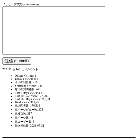
メッセージ本文 (your message)
2023年1月14日よりカウント
Online Visitors:
3
Today's Views:
299
今日の閲覧者:
216
Yesterday's Views:
348
昨日の訪問者数:
240
Last 7 Days Views:
3,476
Last 30 Days Views:
22,702
Last 365 Days Views:
209,635
Total Views:
303,753
総訪問者数:
176,518
総ページビュー数:
375
総投稿数:
357
総ページ数:
43
総ユーザー数:
3
最終投稿日:
2026-07-31