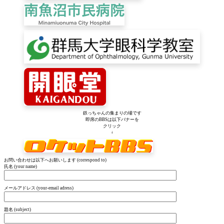
鉄っちゃんの集まりの場です
即席のBBSは以下バナーを
クリック
↓
お問い合わせは以下へお願いします (correspond to)
氏名 (your name)
メールアドレス (your-email adress)
題名 (subject)