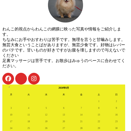
わんこ的視点からわんこの網膜に映った写真や情報をご紹介しま
す。
ちなみにお手やおすわりは苦手です。無理を言うと甘噛みします。
無芸大食ということばがありますが、無芸少食です。好物はレバー
のパテです。甘いものが好きですがお腹を壊しますので与えないで
ください
足裏マッサージは苦手です。お散歩はみゅうのペースに合わせてく
ださい。
« 7月
2026年8月
月
火
水
木
金
土
日
1
2
3
4
5
6
7
8
9
10
11
12
13
14
15
16
17
18
19
20
21
22
23
24
25
26
27
28
29
30