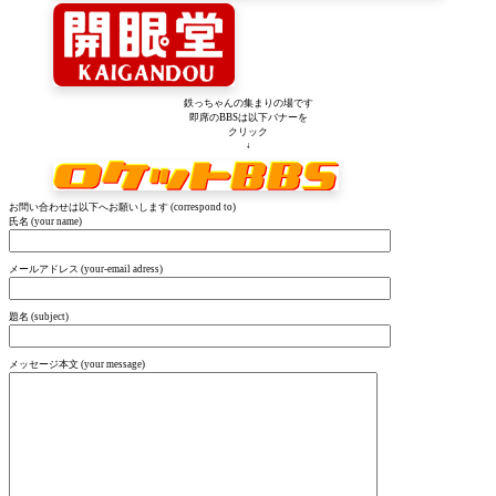
鉄っちゃんの集まりの場です
即席のBBSは以下バナーを
クリック
↓
お問い合わせは以下へお願いします (correspond to)
氏名 (your name)
メールアドレス (your-email adress)
題名 (subject)
メッセージ本文 (your message)