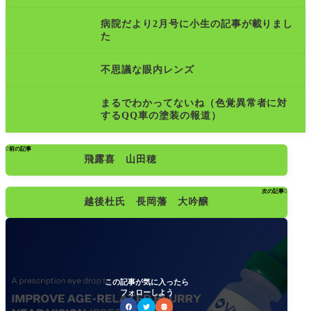
病院だより2月号に小生の記事が載りまし
た
不思議な眼内レンズ
まるでわかってないね（色覚異常者に対
するQQ車の塗装の報道）

前の記事
飛露喜 山田穂
次の記事

越後杜氏 長岡藩 大吟醸
この記事が気に入ったら
フォローしよう