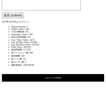
2023年1月14日よりカウント
Online Visitors:
1
Today's Views:
365
今日の閲覧者:
292
Yesterday's Views:
593
昨日の訪問者数:
324
Last 7 Days Views:
3,671
Last 30 Days Views:
22,698
Last 365 Days Views:
210,502
Total Views:
305,076
総訪問者数:
177,423
総ページビュー数:
690
総投稿数:
358
総ページ数:
43
総ユーザー数:
3
最終投稿日:
2026-08-08

みゅうの写真館