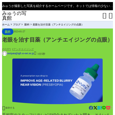
みゅうが撮影した写真を紹介するホームページです。ネットでは情報の少ない、新潟県、魚沼只見線の撮影ポイントの紹介があります（必見）。
みゅうの写


真館
ホーム
ブログ
眼科
老眼を治す目薬（アンチエイジングの点眼）
眼科
2023-01-27
老眼を治す目薬（アンチエイジングの点眼）
VUITY
アンチエイジング

noripata@rg8.so-net.ne.jp
1分5秒


保存する
手術室のスタッフにテレビで紹介されていたと聞き、そういえ