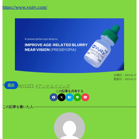
https://www.vuity.com/
公開日：
2023-01-27
更新日：
2023-01-27
眼科
VUITY

アンチエイジング

この記事を共有する
この記事を書いた人