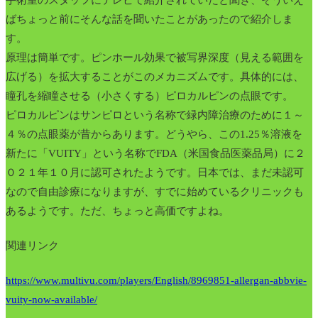
ばちょっと前にそんな話を聞いたことがあったので紹介しま
す。
原理は簡単です。ピンホール効果で被写界深度（見える範囲を
広げる）を拡大することがこのメカニズムです。具体的には、
瞳孔を縮瞳させる（小さくする）ピロカルピンの点眼です。
ピロカルピンはサンピロという名称で緑内障治療のために１～
４％の点眼薬が昔からあります。どうやら、この1.25％溶液を
新たに「VUITY」という名称でFDA（米国食品医薬品局）に２
０２１年１０月に認可されたようです。日本では、まだ未認可
なので自由診療になりますが、すでに始めているクリニックも
あるようです。ただ、ちょっと高価ですよね。
関連リンク
https://www.multivu.com/players/English/8969851-allergan-abbvie-
vuity-now-available/