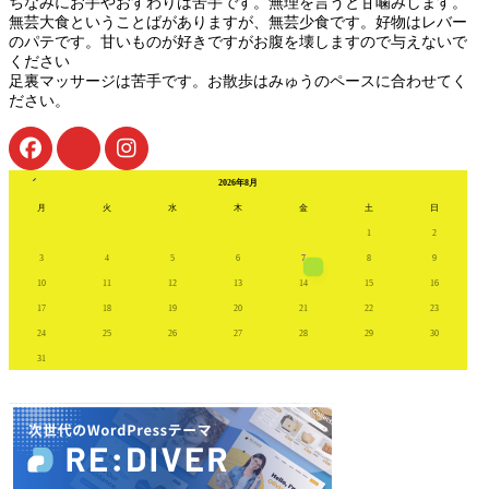
ちなみにお手やおすわりは苦手です。無理を言うと甘噛みします。
無芸大食ということばがありますが、無芸少食です。好物はレバー
のパテです。甘いものが好きですがお腹を壊しますので与えないで
ください
足裏マッサージは苦手です。お散歩はみゅうのペースに合わせてく
ださい。
« 7月
2026年8月
月
火
水
木
金
土
日
1
2
3
4
5
6
7
8
9
10
11
12
13
14
15
16
17
18
19
20
21
22
23
24
25
26
27
28
29
30
31