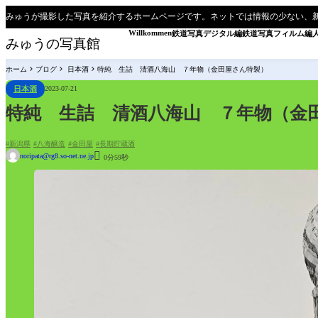
みゅうが撮影した写真を紹介するホームページです。ネットでは情報の少ない、
Willkommen
鉄道写真デジタル編
鉄道写真フィルム編
みゅうの写真館
ホーム
ブログ
日本酒
特純 生詰 清酒八海山 ７年物（金田屋さん特製）
日本酒
2023-07-21
特純 生詰 清酒八海山 ７年物（金
新潟県
八海醸造
金田屋
長期貯蔵酒

noripata@rg8.so-net.ne.jp
0分59秒