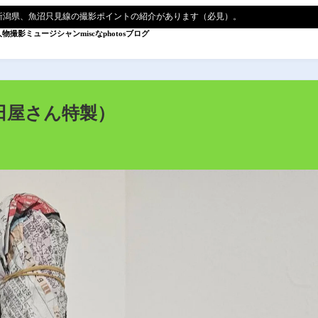
新潟県、魚沼只見線の撮影ポイントの紹介があります（必見）。
人物撮影
ミュージシャン
miscなphotos
ブログ
田屋さん特製）