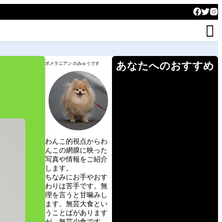

あなたへのおすすめ
ポメラニアン のみゅうです
わんこ的視点からわ
んこの網膜に映った
写真や情報をご紹介
します。
ちなみにお手やおす
わりは苦手です。無
理を言うと甘噛みし
ます。無芸大食とい
うことばがあります
が、無芸少食です。