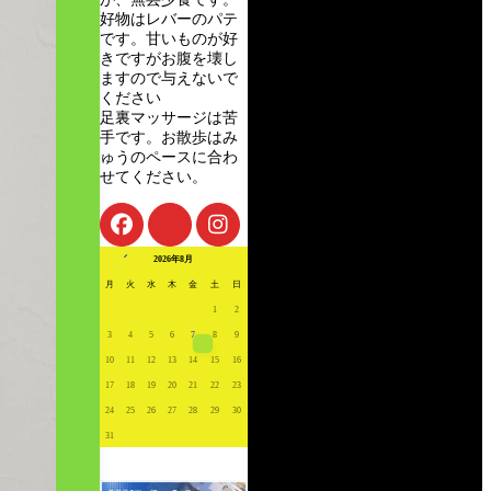
好物はレバーのパテ
です。甘いものが好
きですがお腹を壊し
ますので与えないで
ください
足裏マッサージは苦
手です。お散歩はみ
ゅうのペースに合わ
せてください。
« 7月
2026年8月
月
火
水
木
金
土
日
1
2
3
4
5
6
7
8
9
10
11
12
13
14
15
16
17
18
19
20
21
22
23
24
25
26
27
28
29
30
31