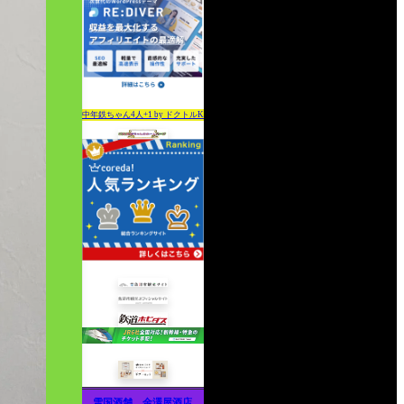
中年鉄ちゃん4人+1 by ドクトルK
雪国酒舗 金澤屋酒店