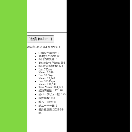
2023年1月14日よりカウント
Online Visitors:
0
Today's Views:
10
今日の閲覧者:
9
Yesterday's Views:
593
昨日の訪問者数:
324
Last 7 Days
Views:
3,316
Last 30 Days
Views:
22,343
Last 365 Days
Views:
210,147
Total Views:
304,721
総訪問者数:
177,140
総ページビュー数:
125
総投稿数:
358
総ページ数:
43
総ユーザー数:
3
最終投稿日:
2026-08-
08