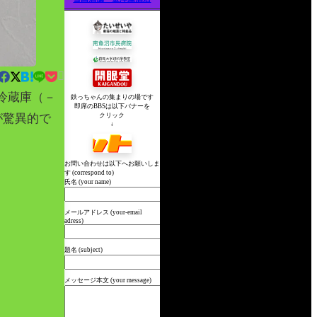

冷蔵庫（－
鉄っちゃんの集まりの場です
即席のBBSは以下バナーを
が驚異的で
クリック
↓
お問い合わせは以下へお願いしま
す (correspond to)
氏名 (your name)
メールアドレス (your-email
adress)
題名 (subject)
メッセージ本文 (your message)