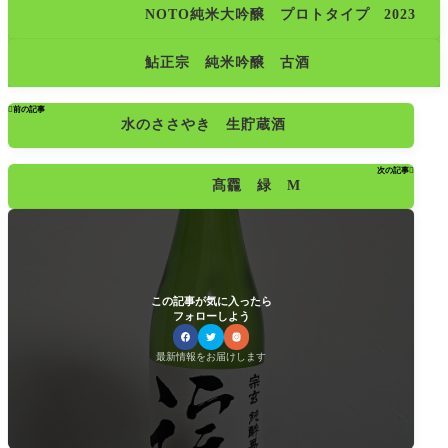
NOTO純米大吟醸 プロトタイプ 2023
鮎正宗 純米吟醸 古酒

前の記事
水のささやき 生貯蔵酒
次の記事

髙龗 緑 M
この記事が気に入ったら
フォローしよう
最新情報をお届けします