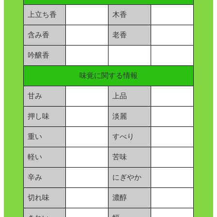
上立ち香
木香
含み香
老香
吟醸香
味覚に関する情報
甘み
上品
押し味
淡麗
重い
すべり
軽い
苦味
辛み
にぎやか
切れ味
濃醇