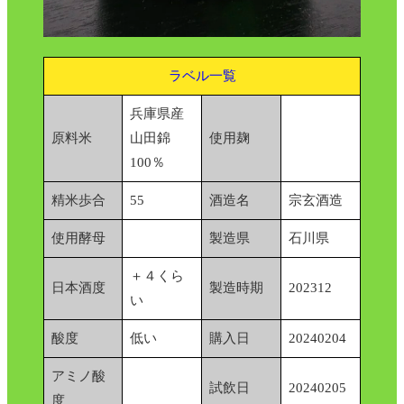
ラベル一覧
兵庫県産
原料米
山田錦
使用麹
100％
精米歩合
55
酒造名
宗玄酒造
使用酵母
製造県
石川県
＋４くら
日本酒度
製造時期
202312
い
酸度
低い
購入日
20240204
アミノ酸
試飲日
20240205
度