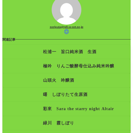
noripata@rg8.so-net.ne.jp
関連記事
松浦一 旨口純米酒 生酒
極吟 りんご酸酵母仕込み純米吟醸
山頭火 吟醸酒
曙 しぼりたて生原酒
彩來 Sara the starry night Altair
緑川 霞しぼり