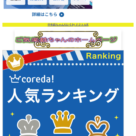
中年鉄ちゃん4人+1 by ドクトルK