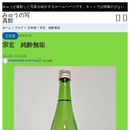
みゅうが撮影した写真を紹介するホームページです。ネットでは情報の少ない、新潟県、魚沼只見線の撮影ポイントの紹介があります（必見）。
みゅうの写


真館
ホーム
ブログ
日本酒
宗玄 純酔無垢
日本酒
2024-02-05
宗玄 純酔無垢
石川県
宗玄酒造

noripata@rg8.so-net.ne.jp
0分48秒