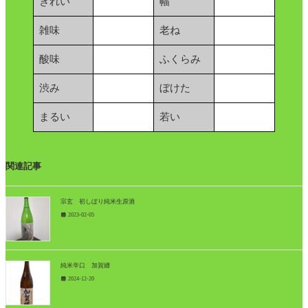
きれい
幅
雑味
老ね
酸味
ふくらみ
渋み
ぼけた
まるい
若い
関連記事
宗玄 初しぼり純米生原酒
2023-02-05
純米辛口 加賀纏
2024-12-20