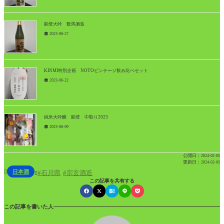
能登大吟 数馬酒造
2023-06-27
KINMI特別企画 NOTOビンテージ飲み比べセット
2023-06-22
純米大吟醸 能登 中取り2023
2023-06-09
公開日：
2024-02-05
更新日：
2024-02-05
日本酒

石川県
宗玄酒造

この記事を共有する
この記事を書いた人