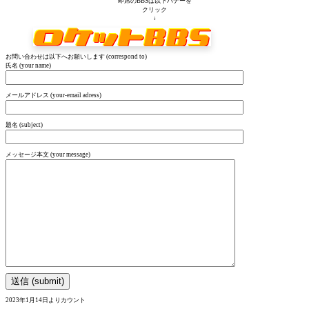
即席のBBSは以下バナーを
クリック
↓
お問い合わせは以下へお願いします (correspond to)
氏名 (your name)
メールアドレス (your-email adress)
題名 (subject)
メッセージ本文 (your message)
2023年1月14日よりカウント