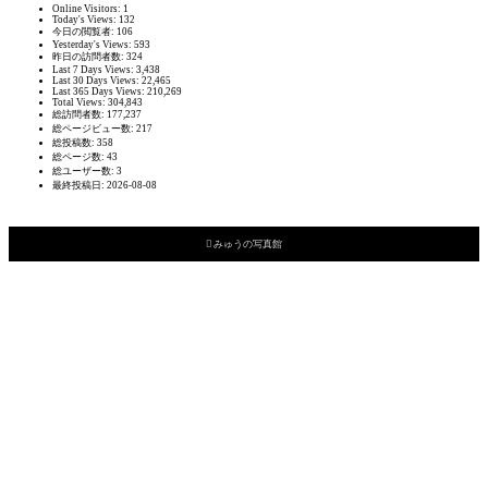
Online Visitors:
1
Today's Views:
132
今日の閲覧者:
106
Yesterday's Views:
593
昨日の訪問者数:
324
Last 7 Days Views:
3,438
Last 30 Days Views:
22,465
Last 365 Days Views:
210,269
Total Views:
304,843
総訪問者数:
177,237
総ページビュー数:
217
総投稿数:
358
総ページ数:
43
総ユーザー数:
3
最終投稿日:
2026-08-08

みゅうの写真館