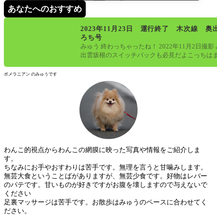
あなたへのおすすめ
2023年11月23日 運行終了 木次線 奥
ろち号
みゅう 終わっちゃったね！ 2022年11月2日撮影
出雲坂根のスイッチバックも必見だよこっちは
ているけど、存続の会議
ポメラニアン のみゅうです
わんこ的視点からわんこの網膜に映った写真や情報をご紹介しま
す。
ちなみにお手やおすわりは苦手です。無理を言うと甘噛みします。
無芸大食ということばがありますが、無芸少食です。好物はレバー
のパテです。甘いものが好きですがお腹を壊しますので与えないで
ください
足裏マッサージは苦手です。お散歩はみゅうのペースに合わせてく
ださい。