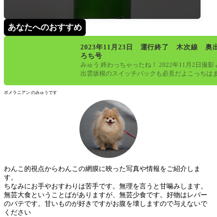
あなたへのおすすめ
2023年11月23日 運行終了 木次線 奥
ろち号
みゅう 終わっちゃったね！ 2022年11月2日撮影
出雲坂根のスイッチバックも必見だよこっちは
ているけど、存続の会議
ポメラニアン のみゅうです
わんこ的視点からわんこの網膜に映った写真や情報をご紹介しま
す。
ちなみにお手やおすわりは苦手です。無理を言うと甘噛みします。
無芸大食ということばがありますが、無芸少食です。好物はレバー
のパテです。甘いものが好きですがお腹を壊しますので与えないで
ください