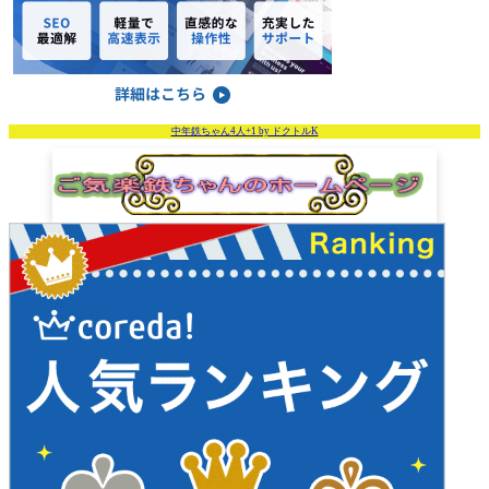
中年鉄ちゃん4人+1 by ドクトルK