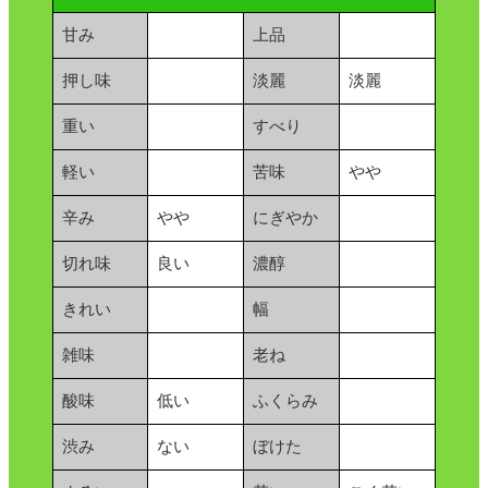
甘み
上品
押し味
淡麗
淡麗
重い
すべり
軽い
苦味
やや
辛み
やや
にぎやか
切れ味
良い
濃醇
きれい
幅
雑味
老ね
酸味
低い
ふくらみ
渋み
ない
ぼけた