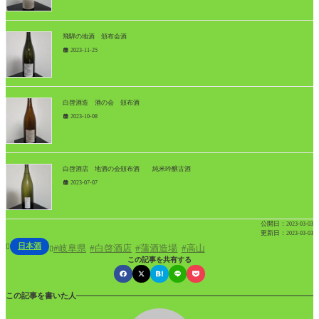
飛騨の地酒 頒布会酒
2023-11-25
白啓酒造 酒の会 頒布酒
2023-10-08
白啓酒店 地酒の会頒布酒 純米吟醸古酒
2023-07-07
公開日：
2023-03-03
更新日：
2023-03-03
日本酒

岐阜県
白啓酒店
蒲酒造場
高山

この記事を共有する
この記事を書いた人