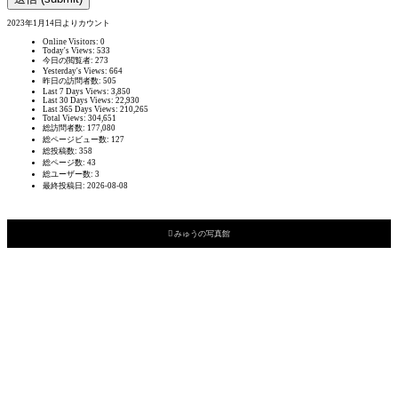
2023年1月14日よりカウント
Online Visitors:
0
Today's Views:
533
今日の閲覧者:
273
Yesterday's Views:
664
昨日の訪問者数:
505
Last 7 Days Views:
3,850
Last 30 Days Views:
22,930
Last 365 Days Views:
210,265
Total Views:
304,651
総訪問者数:
177,080
総ページビュー数:
127
総投稿数:
358
総ページ数:
43
総ユーザー数:
3
最終投稿日:
2026-08-08

みゅうの写真館