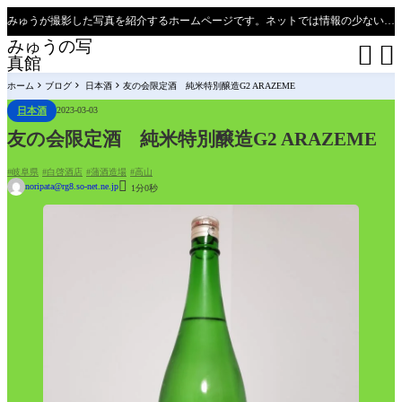
みゅうが撮影した写真を紹介するホームページです。ネットでは情報の少ない、新潟県、魚沼只見線の撮影ポイントの紹介があります（必見）。
みゅうの写


真館
ホーム
ブログ
日本酒
友の会限定酒 純米特別醸造G2 ARAZEME
日本酒
2023-03-03
友の会限定酒 純米特別醸造G2 ARAZEME
岐阜県
白啓酒店
蒲酒造場
高山

noripata@rg8.so-net.ne.jp
1分0秒