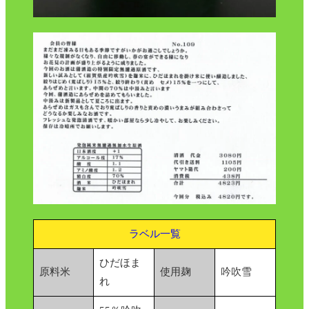
ラベル一覧
ひだほま
原料米
使用麹
吟吹雪
れ