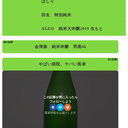
ばしり
田友 特別純米
AGEO 純米大吟醸2019 生もと

前の記事
会津娘 純米吟醸 羽黒46
次の記事

やばい病院、ヤバい医者
この記事が気に入ったら
フォローしよう
最新情報をお届けします