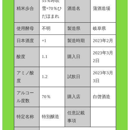
55％吟吹
精米歩合
雪+70％ひ
酒造名
蒲酒造場
だほまれ
使用酵母
不明
製造県
岐阜県
日本酒度
+1
製造時期
2023年2月
2023年3月
酸度
1.1
購入日
2日
アミノ酸
2023年3月
1.2
試飲日
度
3日
アルコー
70％
購入店
白啓酒造
ル度数
任意記載
特定名称
特別醸造
事項