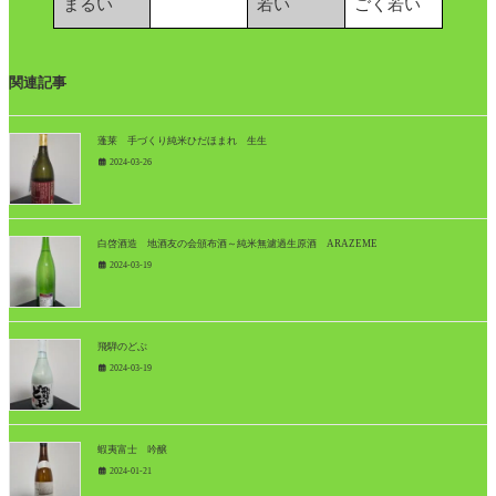
まるい
若い
ごく若い
関連記事
蓬莱 手づくり純米ひだほまれ 生生
2024-03-26
白啓酒造 地酒友の会頒布酒～純米無濾過生原酒 ARAZEME
2024-03-19
飛騨のどぶ
2024-03-19
蝦夷富士 吟醸
2024-01-21