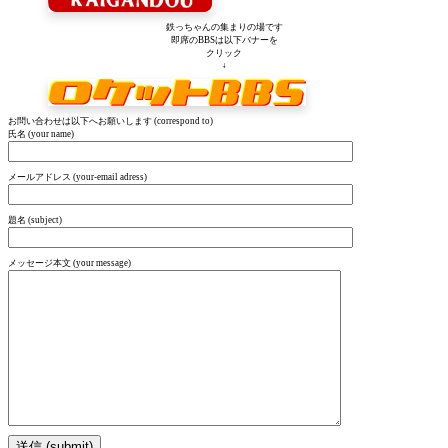
鉄っちゃんの集まりの場です
即席のBBSは以下バナーを
クリック
↓
お問い合わせは以下へお願いします (correspond to)
氏名 (your name)
メールアドレス (your-email adress)
題名 (subject)
メッセージ本文 (your message)