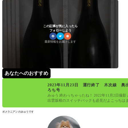
この記事が気に入ったら
フォローしよう
最新情報をお届けします
あなたへのおすすめ
2023年11月23日 運行終了 木次線 奥
ろち号
みゅう 終わっちゃったね！ 2022年11月2日撮影
出雲坂根のスイッチバックも必見だよこっちは
ているけど、存続の会議
ポメラニアン のみゅうです