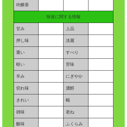
吟醸香
味覚に関する情報
甘み
上品
押し味
淡麗
重い
すべり
軽い
苦味
辛み
にぎやか
切れ味
濃醇
きれい
幅
雑味
老ね
酸味
ふくらみ