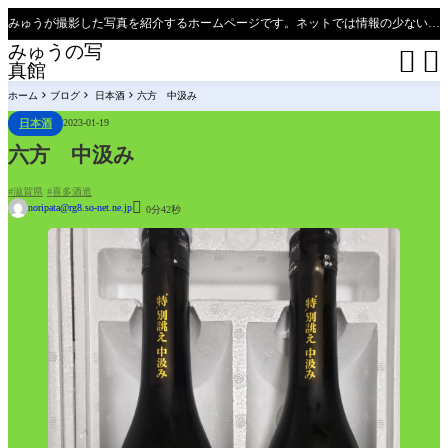
みゅうが撮影した写真を紹介するホームページです。ネットでは情報の少ない、新潟県、魚沼只見線の撮影ポイントの紹介があります（必見）。
みゅうの写


真館
ホーム
ブログ
日本酒
六方 中汲み
日本酒
2023-01-19
六方 中汲み
滋賀県
喜多酒造

noripata@rg8.so-net.ne.jp
0分42秒