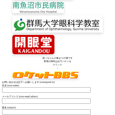
鉄っちゃんの集まりの場です
即席のBBSは以下バナーを
クリック
↓
お問い合わせは以下へお願いします (correspond to)
氏名 (your name)
メールアドレス (your-email adress)
題名 (subject)