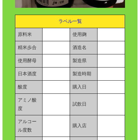
ラベル一覧
原料米
使用麹
精米歩合
酒造名
使用酵母
製造県
日本酒度
製造時期
酸度
購入日
アミノ酸
試飲日
度
アルコー
購入店
ル度数