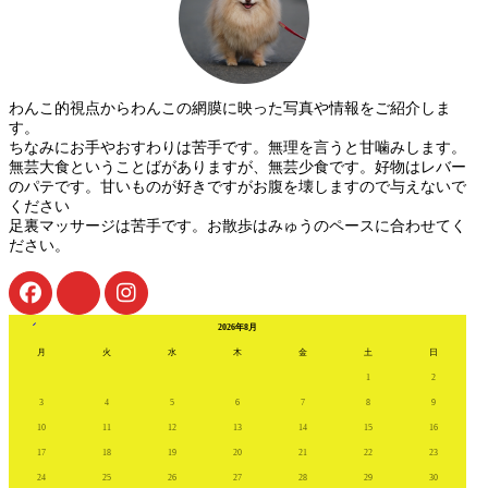
わんこ的視点からわんこの網膜に映った写真や情報をご紹介しま
す。
ちなみにお手やおすわりは苦手です。無理を言うと甘噛みします。
無芸大食ということばがありますが、無芸少食です。好物はレバー
のパテです。甘いものが好きですがお腹を壊しますので与えないで
ください
足裏マッサージは苦手です。お散歩はみゅうのペースに合わせてく
ださい。
« 7月
2026年8月
月
火
水
木
金
土
日
1
2
3
4
5
6
7
8
9
10
11
12
13
14
15
16
17
18
19
20
21
22
23
24
25
26
27
28
29
30