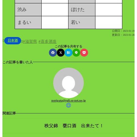
渋み
ぼけた
まるい
若い
公開日：
2023-01-19
更新日：
2023-01-28
日本酒

滋賀県
喜多酒造

この記事を共有する
この記事を書いた人
noripata@rg8.so-net.ne.jp
関連記事
秩父錦 甕口酒 出来たて！