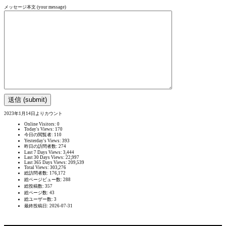
メッセージ本文 (your message)
2023年1月14日よりカウント
Online Visitors:
0
Today's Views:
170
今日の閲覧者:
110
Yesterday's Views:
393
昨日の訪問者数:
274
Last 7 Days Views:
3,444
Last 30 Days Views:
22,997
Last 365 Days Views:
209,539
Total Views:
303,276
総訪問者数:
176,172
総ページビュー数:
288
総投稿数:
357
総ページ数:
43
総ユーザー数:
3
最終投稿日:
2026-07-31