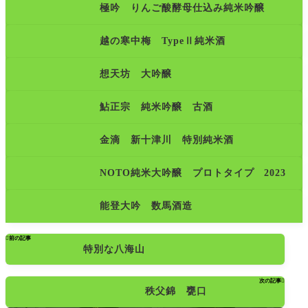
極吟 りんご酸酵母仕込み純米吟醸
越の寒中梅 TypeⅡ純米酒
想天坊 大吟醸
鮎正宗 純米吟醸 古酒
金滴 新十津川 特別純米酒
NOTO純米大吟醸 プロトタイプ 2023
能登大吟 数馬酒造

前の記事
特別な八海山
次の記事

秩父錦 甕口