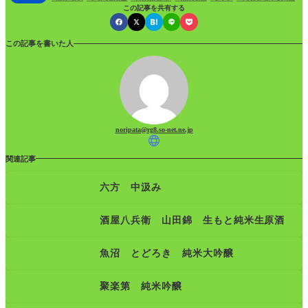
この記事を共有する
この記事を書いた人
noripata@rg8.so-net.ne.jp
関連記事
六方 中汲み
酒屋八兵衛 山田錦 生もと純米生原酒
魚沼 とどろき 純米大吟醸
聚楽第 純米吟醸