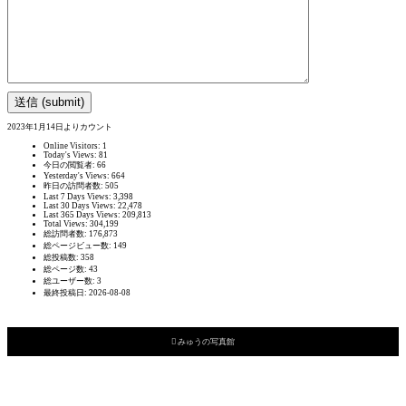
2023年1月14日よりカウント
Online Visitors:
1
Today's Views:
81
今日の閲覧者:
66
Yesterday's Views:
664
昨日の訪問者数:
505
Last 7 Days Views:
3,398
Last 30 Days Views:
22,478
Last 365 Days Views:
209,813
Total Views:
304,199
総訪問者数:
176,873
総ページビュー数:
149
総投稿数:
358
総ページ数:
43
総ユーザー数:
3
最終投稿日:
2026-08-08

みゅうの写真館