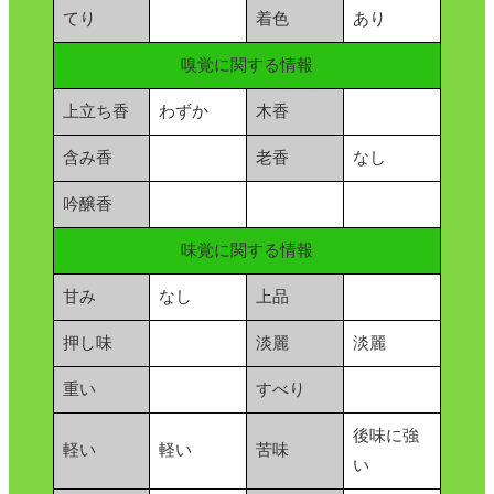
てり
着色
あり
嗅覚に関する情報
上立ち香
わずか
木香
含み香
老香
なし
吟醸香
味覚に関する情報
甘み
なし
上品
押し味
淡麗
淡麗
重い
すべり
後味に強
軽い
軽い
苦味
い