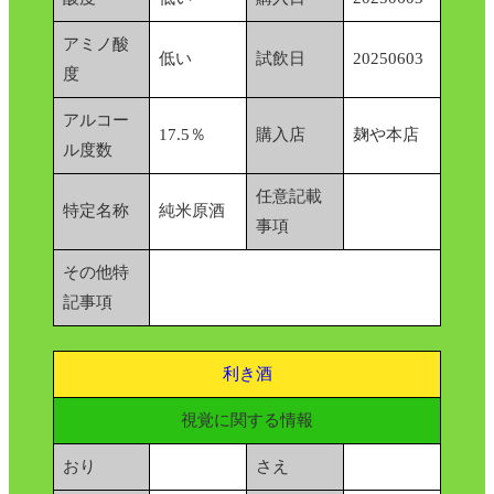
アミノ酸
低い
試飲日
20250603
度
アルコー
17.5％
購入店
麹や本店
ル度数
任意記載
特定名称
純米原酒
事項
その他特
記事項
利き酒
視覚に関する情報
おり
さえ