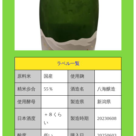
ラベル一覧
原料米
国産
使用麹
精米歩合
55％
酒造名
八海醸造
使用酵母
製造県
新潟県
＋８くら
日本酒度
製造時期
20230608
い
酸度
低い
購入日
20250603