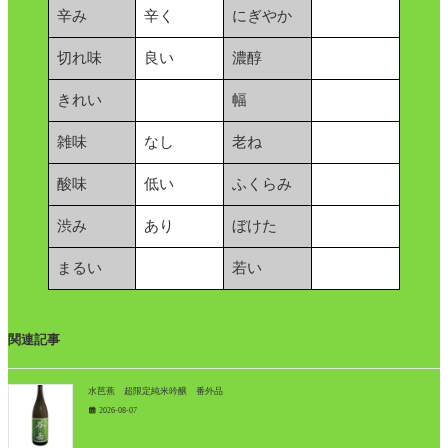
辛み
辛く
にぎやか
切れ味
良い
濃醇
きれい
幅
雑味
なし
老ね
酸味
低い
ふくらみ
渋み
あり
ぼけた
まるい
若い
関連記事
水芭蕉 超限定純米吟醸 番外品
2026-08-07