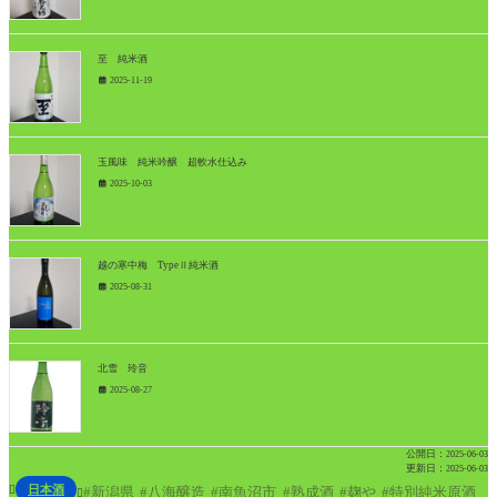
至 純米酒
2025-11-19
玉風味 純米吟醸 超軟水仕込み
2025-10-03
越の寒中梅 TypeⅡ純米酒
2025-08-31
北雪 玲音
2025-08-27
公開日：
2025-06-03
更新日：
2025-06-03
日本酒

新潟県
八海醸造
南魚沼市
熟成酒
麹や
特別純米原酒
