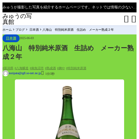
みゅうが撮影した写真を紹介するホームページです。ネットでは情報の少ない、新潟県、魚沼只見線の撮影ポイントの紹介があります（必見）。
みゅうの写


真館
ホーム
ブログ
日本酒
八海山 特別純米原酒 生詰め メーカー熟成２年
日本酒
2025-06-03
八海山 特別純米原酒 生詰め メーカー熟
成２年
新潟県
八海醸造
南魚沼市
熟成酒
麹や
特別純米原酒

noripata@rg8.so-net.ne.jp
1分3秒