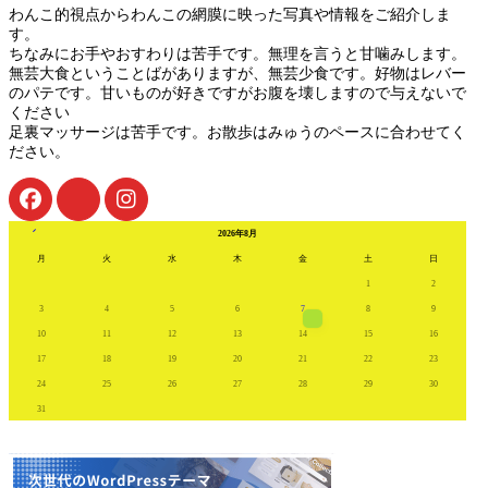
わんこ的視点からわんこの網膜に映った写真や情報をご紹介しま
す。
ちなみにお手やおすわりは苦手です。無理を言うと甘噛みします。
無芸大食ということばがありますが、無芸少食です。好物はレバー
のパテです。甘いものが好きですがお腹を壊しますので与えないで
ください
足裏マッサージは苦手です。お散歩はみゅうのペースに合わせてく
ださい。
« 7月
2026年8月
月
火
水
木
金
土
日
1
2
3
4
5
6
7
8
9
10
11
12
13
14
15
16
17
18
19
20
21
22
23
24
25
26
27
28
29
30
31