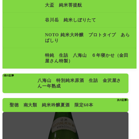
大盃 純米菩提酛
谷川岳 純米しぼりたて
NOTO 純米大吟醸 プロトタイプ あら
ばしり
特純 生詰 八海山 ６年寝かせ（金田
屋さん特製）

前の記事
八海山 特別純米原酒 生詰 金沢屋さ
ん一年熟成
次の記事

聖徳 南大類 純米吟醸夏酒 限定60本