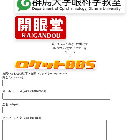
鉄っちゃんの集まりの場です
即席のBBSは以下バナーを
クリック
↓
お問い合わせは以下へお願いします (correspond to)
氏名 (your name)
メールアドレス (your-email adress)
題名 (subject)
メッセージ本文 (your message)