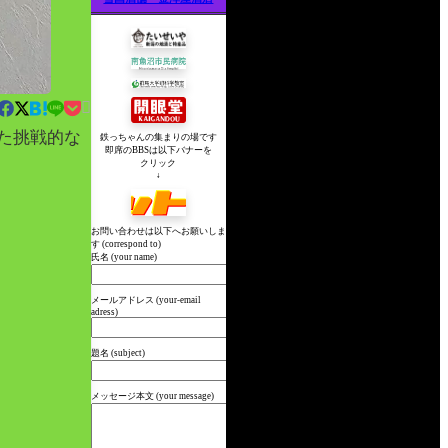

た挑戦的な
鉄っちゃんの集まりの場です
即席のBBSは以下バナーを
クリック
↓
お問い合わせは以下へお願いしま
す (correspond to)
氏名 (your name)
メールアドレス (your-email
adress)
題名 (subject)
メッセージ本文 (your message)