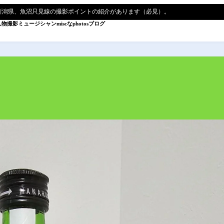
新潟県、魚沼只見線の撮影ポイントの紹介があります（必見）。
人物撮影
ミュージシャン
miscなphotos
ブログ