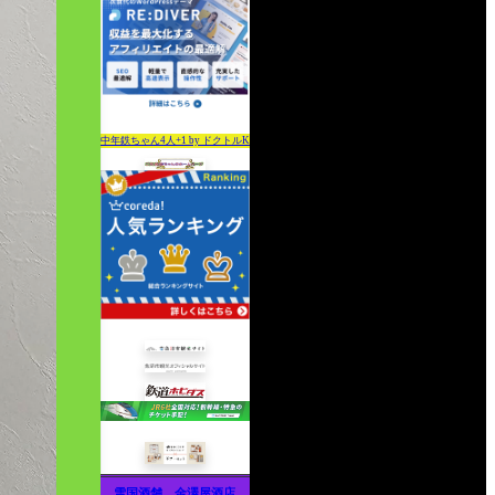
中年鉄ちゃん4人+1 by ドクトルK
雪国酒舗 金澤屋酒店