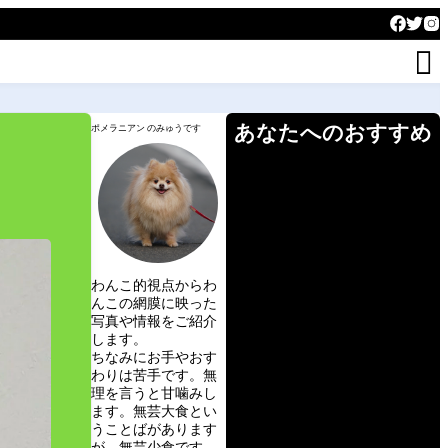

あなたへのおすすめ
ポメラニアン のみゅうです
わんこ的視点からわ
んこの網膜に映った
写真や情報をご紹介
します。
ちなみにお手やおす
わりは苦手です。無
理を言うと甘噛みし
ます。無芸大食とい
うことばがあります
が、無芸少食です。