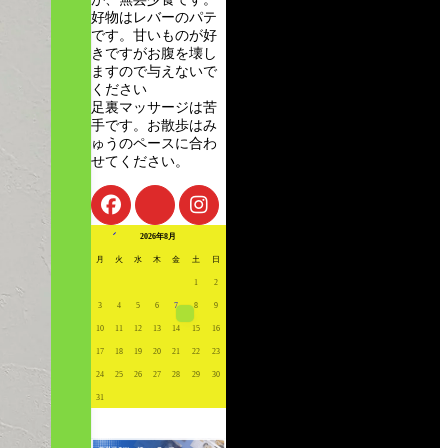
好物はレバーのパテ
です。甘いものが好
きですがお腹を壊し
ますので与えないで
ください
足裏マッサージは苦
手です。お散歩はみ
ゅうのペースに合わ
せてください。
« 7月
2026年8月
月
火
水
木
金
土
日
1
2
3
4
5
6
7
8
9
10
11
12
13
14
15
16
17
18
19
20
21
22
23
24
25
26
27
28
29
30
31