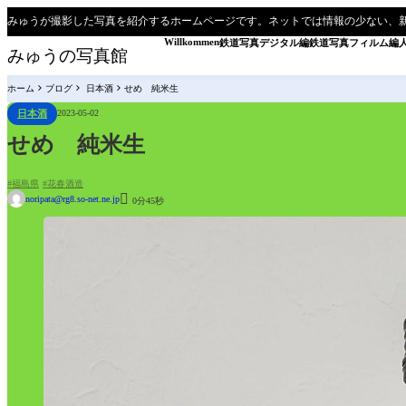
みゅうが撮影した写真を紹介するホームページです。ネットでは情報の少ない、
Willkommen
鉄道写真デジタル編
鉄道写真フィルム編
みゅうの写真館
ホーム
ブログ
日本酒
せめ 純米生
日本酒
2023-05-02
せめ 純米生
福島県
花春酒造

noripata@rg8.so-net.ne.jp
0分45秒