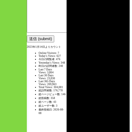
2023年1月14日よりカウント
Online Visitors:
7
Today's Views:
627
今日の閲覧者:
476
Yesterday's Views:
348
昨日の訪問者数:
240
Last 7 Days
Views:
3,804
Last 30 Days
Views:
23,030
Last 365 Days
Views:
209,963
Total Views:
304,081
総訪問者数:
176,778
総ページビュー数:
146
総投稿数:
358
総ページ数:
43
総ユーザー数:
3
最終投稿日:
2026-08-
08