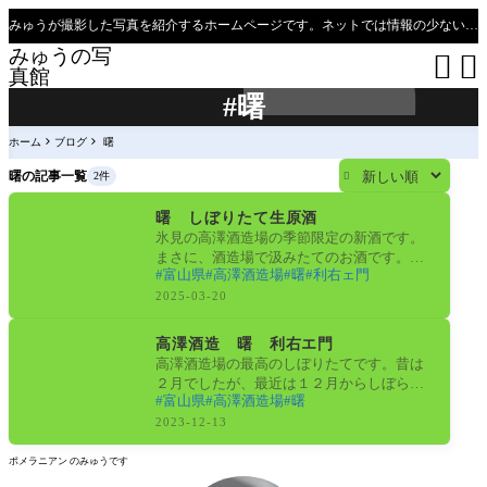
みゅうが撮影した写真を紹介するホームページです。ネットでは情報の少ない、新潟県、魚沼只見線の撮影ポイントの紹介があります（必見）。
みゅうの写


真館
#曙
ホーム
ブログ
曙
曙の記事一覧
2件

日本酒
曙 しぼりたて生原酒
氷見の高澤酒造場の季節限定の新酒です。
まさに、酒造場で汲みたてのお酒です。今
富山県
高澤酒造場
曙
利右ェ門
回は通販だったので、２日ほど休ませてか
ら頂き
2025-03-20
日本酒
高澤酒造 曙 利右エ門
高澤酒造場の最高のしぼりたてです。昔は
２月でしたが、最近は１２月からしぼられ
富山県
高澤酒造場
曙
るようです。お味は変わらず、しぼりたて
の良い
2023-12-13
ポメラニアン のみゅうです