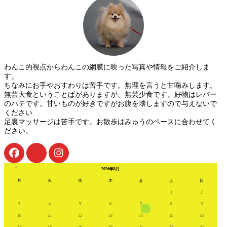
わんこ的視点からわんこの網膜に映った写真や情報をご紹介しま
す。
ちなみにお手やおすわりは苦手です。無理を言うと甘噛みします。
無芸大食ということばがありますが、無芸少食です。好物はレバー
のパテです。甘いものが好きですがお腹を壊しますので与えないで
ください
足裏マッサージは苦手です。お散歩はみゅうのペースに合わせてく
ださい。
« 7月
2026年8月
月
火
水
木
金
土
日
1
2
3
4
5
6
7
8
9
10
11
12
13
14
15
16