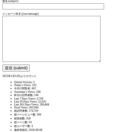
題名 (subject)
メッセージ本文 (your message)
2023年1月14日よりカウント
Online Visitors:
2
Today's Views:
532
今日の閲覧者:
402
Yesterday's Views:
348
昨日の訪問者数:
240
Last 7 Days Views:
3,709
Last 30 Days Views:
22,935
Last 365 Days Views:
209,868
Total Views:
303,986
総訪問者数:
176,704
総ページビュー数:
206
総投稿数:
358
総ページ数:
43
総ユーザー数:
3
最終投稿日:
2026-08-08