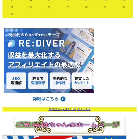
17
18
19
20
21
22
23
24
25
26
27
28
29
30
31
中年鉄ちゃん4人+1 by ドクトルK