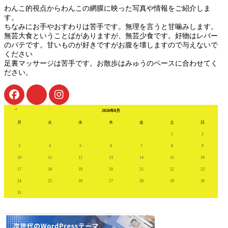
わんこ的視点からわんこの網膜に映った写真や情報をご紹介しま
す。
ちなみにお手やおすわりは苦手です。無理を言うと甘噛みします。
無芸大食ということばがありますが、無芸少食です。好物はレバー
のパテです。甘いものが好きですがお腹を壊しますので与えないで
ください
足裏マッサージは苦手です。お散歩はみゅうのペースに合わせてく
ださい。
« 7月
2026年8月
月
火
水
木
金
土
日
1
2
3
4
5
6
7
8
9
10
11
12
13
14
15
16
17
18
19
20
21
22
23
24
25
26
27
28
29
30
31