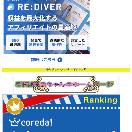
中年鉄ちゃん4人+1 by ドクトルK