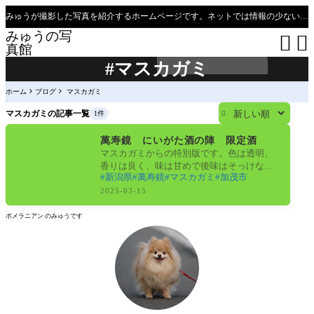
みゅうが撮影した写真を紹介するホームページです。ネットでは情報の少ない、新潟県、魚沼只見線の撮影ポイントの紹介があります（必見）。
みゅうの写


真館
#マスカガミ
ホーム
ブログ
マスカガミ
マスカガミの記事一覧
1件

日本酒
萬寿鏡 にいがた酒の陣 限定酒
マスカガミからの特別版です。色は透明、
香りは良く、味は甘めで後味はそっけない
新潟県
萬寿鏡
マスカガミ
加茂市
感じです。萬寿鏡では珍しいかも。パワー
アピタ
2025-03-15
ポメラニアン のみゅうです