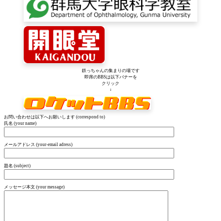
鉄っちゃんの集まりの場です
即席のBBSは以下バナーを
クリック
↓
お問い合わせは以下へお願いします (correspond to)
氏名 (your name)
メールアドレス (your-email adress)
題名 (subject)
メッセージ本文 (your message)