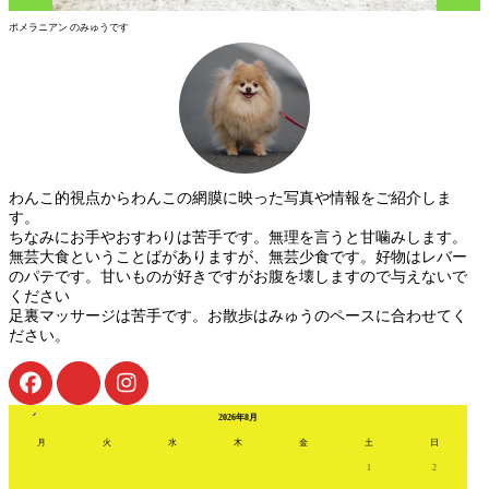
ポメラニアン のみゅうです
わんこ的視点からわんこの網膜に映った写真や情報をご紹介しま
す。
ちなみにお手やおすわりは苦手です。無理を言うと甘噛みします。
無芸大食ということばがありますが、無芸少食です。好物はレバー
のパテです。甘いものが好きですがお腹を壊しますので与えないで
ください
足裏マッサージは苦手です。お散歩はみゅうのペースに合わせてく
ださい。
« 7月
2026年8月
月
火
水
木
金
土
日
1
2