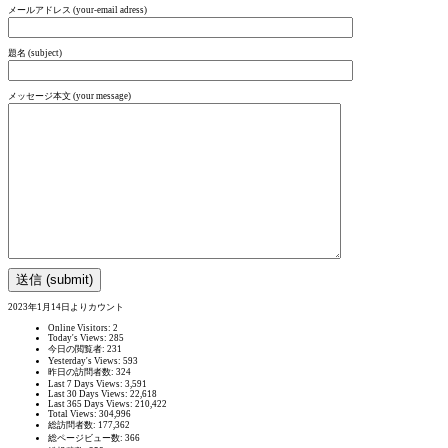
メールアドレス (your-email adress)
題名 (subject)
メッセージ本文 (your message)
2023年1月14日よりカウント
Online Visitors:
2
Today's Views:
285
今日の閲覧者:
231
Yesterday's Views:
593
昨日の訪問者数:
324
Last 7 Days Views:
3,591
Last 30 Days Views:
22,618
Last 365 Days Views:
210,422
Total Views:
304,996
総訪問者数:
177,362
総ページビュー数:
366