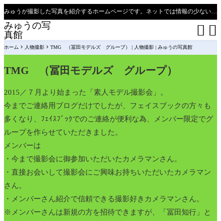
みゅうが撮影した写真を紹介するホームページです。ネットでは情報の少ない、新潟県、魚沼只見線の撮影ポイントの紹介があります（必見）。
みゅうの写


真館
ホーム
人物撮影
TMG （冨田モデルズ グループ） | 人物撮影 | みゅうの写真館
TMG （冨田モデルズ グループ）
2015／７月より始まった「素人モデル撮影会」。
今までご連絡用ブログだけでしたが、フェイスブックの方々も
多くなり、ﾌｪｲｽﾌﾞｯｸでのご連絡が便利な為、メンバー限定でグ
ループを作らせていただきました。
メンバーは
・今まで撮影会に御参加いただいたカメラマンさん。
・直接お会いして撮影会にご興味お持ちいただいたカメラマン
さん。
・メンバーさん紹介で信頼できる撮影好きカメラマンさん。
※メンバーさんは新規の方を招待できますが、「冨田知行」と