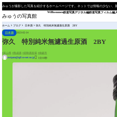
みゅうが撮影した写真を紹介するホームページです。ネットでは情報の少ない、
Willkommen
鉄道写真デジタル編
鉄道写真フィルム編
みゅうの写真館
ホーム
ブログ
日本酒
弥久 特別純米無濾過生原酒 2BY
日本酒
2023-02-14
弥久 特別純米無濾過生原酒 2BY
富山県
熟成酒
若駒酒造場
南砺市

noripata@rg8.so-net.ne.jp
1分10秒