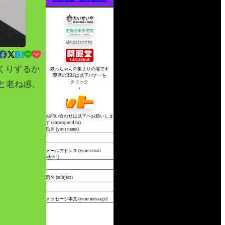

くりするか
鉄っちゃんの集まりの場です
即席のBBSは以下バナーを
と老ね感、
クリック
↓
お問い合わせは以下へお願いしま
す (correspond to)
氏名 (your name)
メールアドレス (your-email
adress)
題名 (subject)
メッセージ本文 (your message)