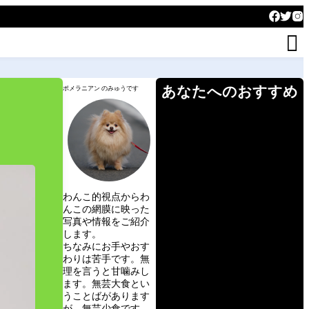

あなたへのおすすめ
ポメラニアン のみゅうです
わんこ的視点からわ
んこの網膜に映った
写真や情報をご紹介
します。
ちなみにお手やおす
わりは苦手です。無
理を言うと甘噛みし
ます。無芸大食とい
うことばがあります
が、無芸少食です。