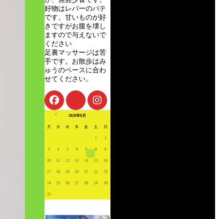
好物はレバーのパテ
です。甘いものが好
きですがお腹を壊し
ますので与えないで
ください
足裏マッサージは苦
手です。お散歩はみ
ゅうのペースに合わ
せてください。
« 7月
2026年8月
月
火
水
木
金
土
日
1
2
3
4
5
6
7
8
9
10
11
12
13
14
15
16
17
18
19
20
21
22
23
24
25
26
27
28
29
30
31