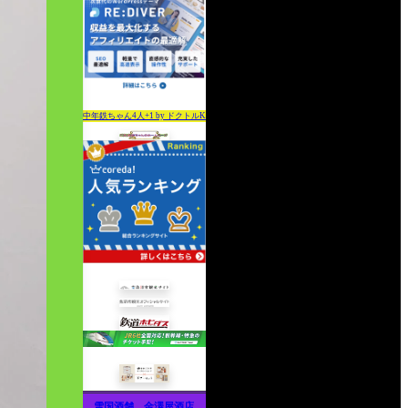
中年鉄ちゃん4人+1 by ドクトルK
雪国酒舗 金澤屋酒店