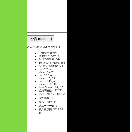
2023年1月14日よりカウント
Online Visitors:
0
Today's Views:
181
今日の閲覧者:
144
Yesterday's Views:
593
昨日の訪問者数:
324
Last 7 Days
Views:
3,487
Last 30 Days
Views:
22,514
Last 365 Days
Views:
210,318
Total Views:
304,892
総訪問者数:
177,275
総ページビュー数:
123
総投稿数:
358
総ページ数:
43
総ユーザー数:
3
最終投稿日:
2026-08-
08