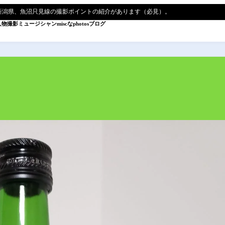
新潟県、魚沼只見線の撮影ポイントの紹介があります（必見）。
人物撮影
ミュージシャン
miscなphotos
ブログ