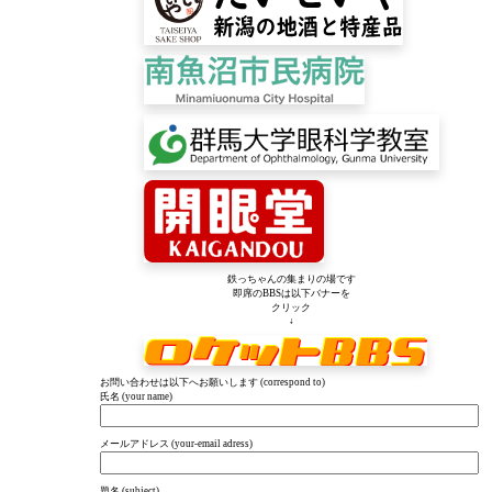
鉄っちゃんの集まりの場です
即席のBBSは以下バナーを
クリック
↓
お問い合わせは以下へお願いします (correspond to)
氏名 (your name)
メールアドレス (your-email adress)
題名 (subject)