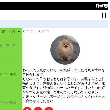

ポメラニアン のみゅうです
新十津川産
わんこ的視点からわんこの網膜に映った写真や情報を
なに？日本酒
ご紹介します。
ちなみにお手やおすわりは苦手です。無理を言うと甘
噛みします。無芸大食ということばがありますが、無
芸少食です。好物はレバーのパテです。甘いものが好
きですがお腹を壊しますので与えないでください
足裏マッサージは苦手です。お散歩はみゅうのペース
に合わせてください。
ラベル一覧原