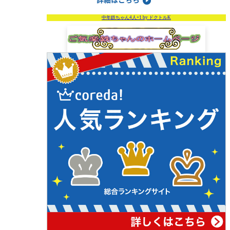
中年鉄ちゃん4人+1 by ドクトルK