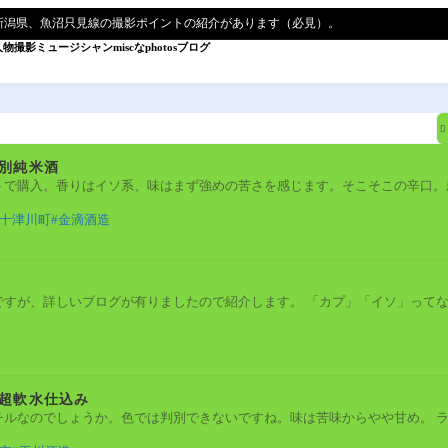
新潟県、魚沼只見線の撮影ポイントの紹介があります（必見）。
人物撮影
ミュージシャン
miscなphotos
ブログ

別純米酒
トで購入。香りはイソ系、味はまず強めの苦さを感じます。そこそこの辛口。
十津川町
金滴酒造
ですが、詳しいブログが有りましたので紹介します。 「カプ」「イソ」って
超軟水仕込み
チルなのでしょうか。色では判別できないですね。味は苦味からやや甘め。 