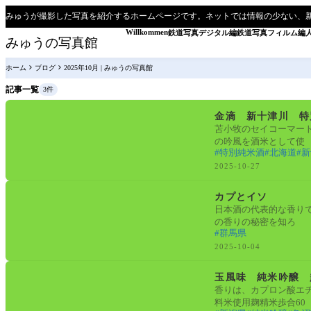
みゅうが撮影した写真を紹介するホームページです。ネットでは情報の少ない、
Willkommen
鉄道写真デジタル編
鉄道写真フィルム編
みゅうの写真館
ホーム
ブログ
2025年10月 | みゅうの写真館
記事一覧
3件
日本酒
金滴 新十津川 特
苫小牧のセイコーマー
の吟風を酒米として使
特別純米酒
北海道
新
2025-10-27
新潟清酒検定
カプとイソ
日本酒の代表的な香り
の香りの秘密を知ろ
群馬県
2025-10-04
日本酒
玉風味 純米吟醸 
香りは、カプロン酸エ
料米使用麹精米歩合60