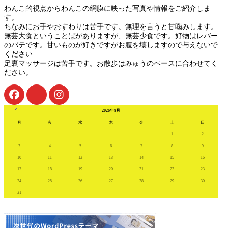
わんこ的視点からわんこの網膜に映った写真や情報をご紹介しま
す。
ちなみにお手やおすわりは苦手です。無理を言うと甘噛みします。
無芸大食ということばがありますが、無芸少食です。好物はレバー
のパテです。甘いものが好きですがお腹を壊しますので与えないで
ください
足裏マッサージは苦手です。お散歩はみゅうのペースに合わせてく
ださい。
« 7月
2026年8月
月
火
水
木
金
土
日
1
2
3
4
5
6
7
8
9
10
11
12
13
14
15
16
17
18
19
20
21
22
23
24
25
26
27
28
29
30
31