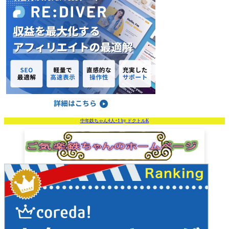
中年鉄ちゃん4人+1 by ドクトルK