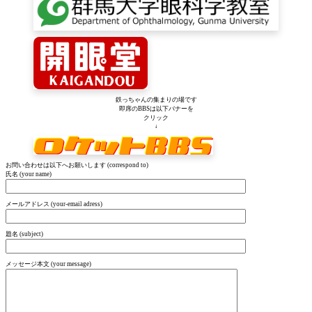
鉄っちゃんの集まりの場です
即席のBBSは以下バナーを
クリック
↓
お問い合わせは以下へお願いします (correspond to)
氏名 (your name)
メールアドレス (your-email adress)
題名 (subject)
メッセージ本文 (your message)