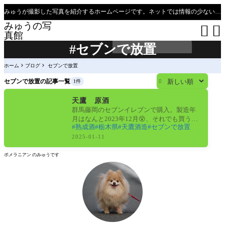
みゅうが撮影した写真を紹介するホームページです。ネットでは情報の少ない、新潟県、魚沼只見線の撮影ポイントの紹介があります（必見）。
みゅうの写


真館
#セブンで放置
ホーム
ブログ
セブンで放置
セブンで放置の記事一覧
1件

日本酒
天鷹 原酒
群馬藤岡のセブンイレブンで購入。製造年
月はなんと2023年12月😵、それでも買う気
熟成酒
栃木県
天鷹酒造
セブンで放置
になったのは冷蔵庫保存だったので。うま
く熟成
2025-01-11
ポメラニアン のみゅうです